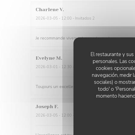
Charlene
V
2026-03-05
- 12:00 - Invitados 2
Je recommande vivement ce restaurant
El restaurante y sus 
Evelyne
M
personales. Las co
2026-03-01
- 12:30 - Invitados 2
cookies opcionale
navegación, medir l
sociales) o mostra
Toujours un excellent accueil. Bon rapport qualité p
todo' o 'Persona
momento haciendo c
Joseph
F
2026-03-05
- 12:00 - Invitados 4