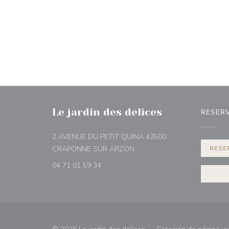
Le jardin des delices
RESER
2 AVENUE DU PETIT QUINA 43500
((abre en una nueva ventana)
CRAPONNE SUR ARZON
RESE
04 71 01 59 34