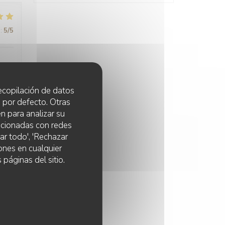
:
5
/5
 recopilación de datos
 por defecto. Otras
:
5
/5
n para analizar su
lacionadas con redes
ar todo', 'Rechazar
ones en cualquier
 páginas del sitio.
:
5
/5