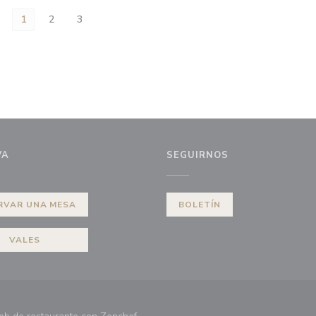
1
2
3
VA
SEGUIRNOS
)
RVAR UNA MESA
BOLETÍN
VALES
((abre en una nueva ventana))