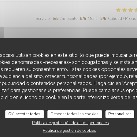
Servicio
:
5
/5
Ambiente
:
5
/5
Menú
:
5
/5
Calidad / Precio
socios utilizan cookies en este sitio, lo que puede implicar la
okies denominadas «necesarias» son obligatorias y se instalan
Servicio
:
5
/5
Ambiente
:
3
/5
Menú
:
5
/5
Calidad / Precio
s requieren su consentimiento. Estas cookies opcionales sirve
a audiencia del sitio, ofrecer funcionalidades (por ejemplo, re
r publicidad o contenidos personalizados. Haga clic en 'Acept
rix. Jamais déçue
lizar' para gestionar sus preferencias. Puede cambiar sus opci
lic en el icono de cookie en la parte inferior izquierda de las
OK, aceptar todas
Denegar todas las cookies
Personalizar
Servicio
:
5
/5
Ambiente
:
5
/5
Menú
:
5
/5
Calidad / Precio
Política de protección de datos personales
Política de gestión de cookies