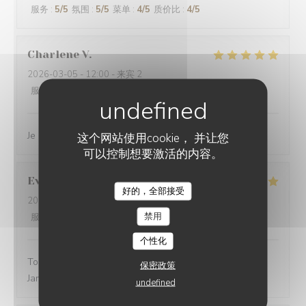
服务
:
5
/5
氛围
:
5
/5
菜单
:
4
/5
质价比
:
4
/5
Charlene
V
2026-03-05
- 12:00 - 来宾 2
服务
:
5
/5
氛围
:
5
/5
菜单
:
5
/5
质价比
:
5
/5
Je recommande vivement ce restaurant
这个网站使用cookie， 并让您
可以控制想要激活的内容。
Evelyne
M
好的，全部接受
2026-03-01
- 12:30 - 来宾 2
禁用
服务
:
5
/5
氛围
:
3
/5
菜单
:
5
/5
质价比
:
5
/5
个性化
Toujours un excellent accueil. Bon rapport qualité prix.
保密政策
Jamais déçue
undefined