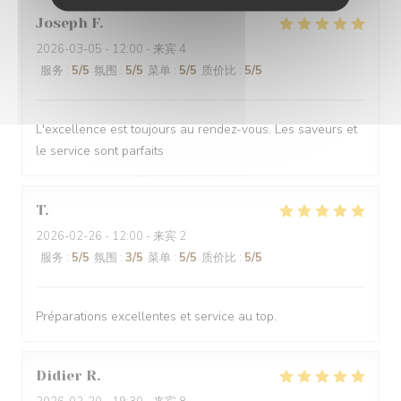
Joseph
F
2026-03-05
- 12:00 - 来宾 4
服务
:
5
/5
氛围
:
5
/5
菜单
:
5
/5
质价比
:
5
/5
L'excellence est toujours au rendez-vous. Les saveurs et
le service sont parfaits
T
2026-02-26
- 12:00 - 来宾 2
服务
:
5
/5
氛围
:
3
/5
菜单
:
5
/5
质价比
:
5
/5
Préparations excellentes et service au top.
Didier
R