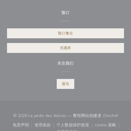
预订
预订餐位
优惠券
关注我们
通讯
((在新
© 2026 Le jardin des delices — 餐馆网站创建者
Zenchef
免责声明
使用条款
个人数据保护政策
cookie 策略
((在新窗口中打开))
((在新窗口中打开))
((在新窗口中打开))
((在新窗口中