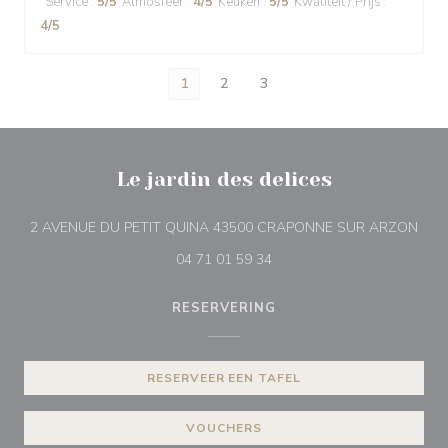
Service
:
5
/5
Atmosfeer
:
4
/5
Keuken
:
5
/5
Kwaliteit / Prijs
:
4
/5
1
2
3
Le jardin des delices
((op
2 AVENUE DU PETIT QUINA 43500 CRAPONNE SUR ARZON
04 71 01 59 34
RESERVERING
RESERVEER EEN TAFEL
VOUCHERS