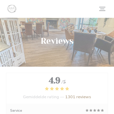
Cookies beheer paneel
Reviews
4.9
/5
Gemiddelde rating —
1301 reviews
Service