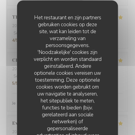
Het restaurant en zijn partners
Thibaut
M
gebruiken cookies op deze
2026-03-14
- 20:00 - Gasten 4
site, wat kan leiden tot de
Service
:
5
/5
Atmosfeer
:
5
/5
Keuken
:
4
/5
Kwaliteit / Prijs
:
verzameling van
4
/5
persoonsgegevens.
'Noodzakelijke' cookies zijn
verplicht en worden standaard
Charlene
V
geïnstalleerd. Andere
2026-03-05
- 12:00 - Gasten 2
optionele cookies vereisen uw
Service
:
5
/5
Atmosfeer
:
5
/5
Keuken
:
5
/5
Kwaliteit / Prijs
:
toestemming. Deze optionele
5
/5
cookies worden gebruikt om
uw navigatie te analyseren,
het sitepubliek te meten,
Je recommande vivement ce restaurant
functies te bieden (bijv.
gerelateerd aan sociale
netwerken) of
Evelyne
M
gepersonaliseerde
2026-03-01
- 12:30 - Gasten 2