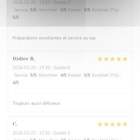
2026-02-26
- 12:00 - Gasten 2
Service
:
5
/5
Atmosfeer
:
3
/5
Keuken
:
5
/5
Kwaliteit / Prijs
:
5
/5
Préparations excellentes et service au top.
Didier
R
2026-02-20
- 19:30 - Gasten 8
Service
:
5
/5
Atmosfeer
:
4
/5
Keuken
:
5
/5
Kwaliteit / Prijs
:
4
/5
Toujours aussi délicieux
C
2026-02-22
- 12:30 - Gasten 2