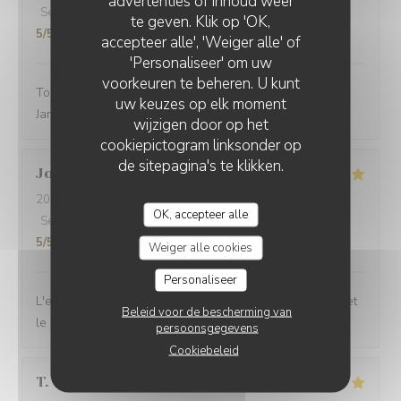
advertenties of inhoud weer
Service
:
5
/5
Atmosfeer
:
3
/5
Keuken
:
5
/5
Kwaliteit / Prijs
:
te geven. Klik op 'OK,
5
/5
accepteer alle', 'Weiger alle' of
'Personaliseer' om uw
voorkeuren te beheren. U kunt
Toujours un excellent accueil. Bon rapport qualité prix.
uw keuzes op elk moment
Jamais déçue
wijzigen door op het
cookiepictogram linksonder op
de sitepagina's te klikken.
Joseph
F
2026-03-05
- 12:00 - Gasten 4
OK, accepteer alle
Service
:
5
/5
Atmosfeer
:
5
/5
Keuken
:
5
/5
Kwaliteit / Prijs
:
5
/5
Weiger alle cookies
Personaliseer
L'excellence est toujours au rendez-vous. Les saveurs et
Beleid voor de bescherming van
le service sont parfaits
persoonsgegevens
Cookiebeleid
T