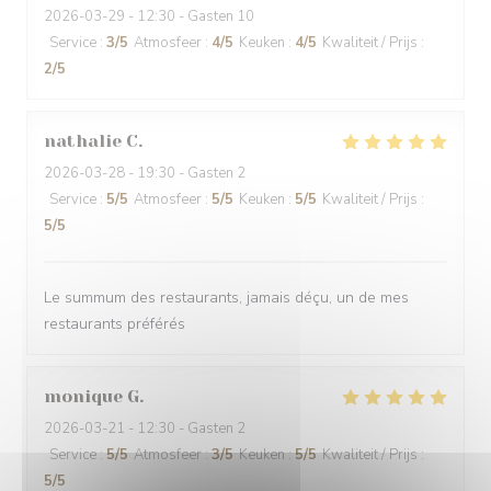
2026-03-29
- 12:30 - Gasten 10
Service
:
3
/5
Atmosfeer
:
4
/5
Keuken
:
4
/5
Kwaliteit / Prijs
:
2
/5
nathalie
C
2026-03-28
- 19:30 - Gasten 2
Service
:
5
/5
Atmosfeer
:
5
/5
Keuken
:
5
/5
Kwaliteit / Prijs
:
5
/5
Le summum des restaurants, jamais déçu, un de mes
restaurants préférés
monique
G
2026-03-21
- 12:30 - Gasten 2
Service
:
5
/5
Atmosfeer
:
3
/5
Keuken
:
5
/5
Kwaliteit / Prijs
:
5
/5