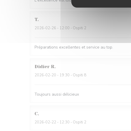
L'excellence est toujours au rendez-vous. Les saveur
T
2026-02-26
- 12:00 - Ospiti 2
Préparations excellentes et service au top.
Didier
R
2026-02-20
- 19:30 - Ospiti 8
Toujours aussi délicieux
C
2026-02-22
- 12:30 - Ospiti 2