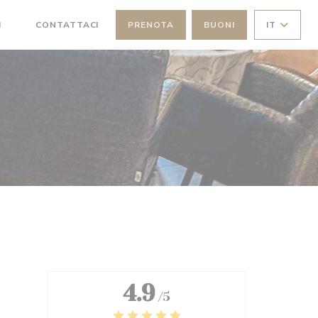
I
CONTATTACI
PRENOTA
BUONI
IT
((APRE UNA NUOVA FINESTRA))
4.9
/5