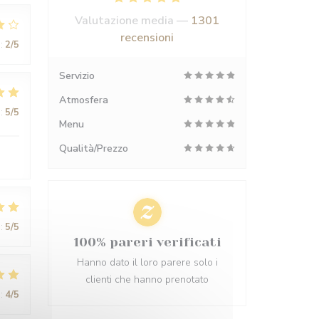
Valutazione media —
1301
recensioni
:
2
/5
Servizio
Atmosfera
:
5
/5
Menu
Qualità/Prezzo
:
5
/5
100% pareri verificati
Hanno dato il loro parere solo i
clienti che hanno prenotato
:
4
/5