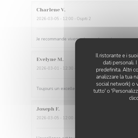
Charlene
V
2026-03-05
- 12:00 - Ospiti 2
Je recommande vivement ce restaurant
Il ristorante e i s
Evelyne
M
dati personali.
2026-03-01
- 12:30 - Ospiti 2
predefinita. Altri 
analizzare la tua n
social network) o v
Toujours un excellent accueil. Bon rapport qualité p
tutto' o 'Personaliz
clic
Joseph
F
2026-03-05
- 12:00 - Ospiti 4