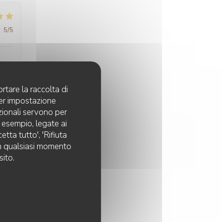
:
5
/5
rtare la raccolta di
per impostazione
:
5
/5
pzionali servono per
d esempio, legate ai
tta tutto', 'Rifiuta
 in qualsiasi momento
sito.
:
5
/5