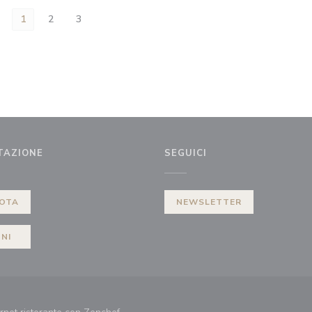
1
2
3
TAZIONE
SEGUICI
OTA
NEWSLETTER
NI
((apre una nuova finestra))