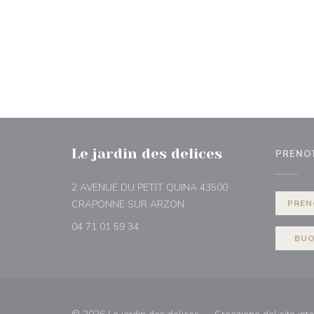
Le jardin des delices
PRENO
2 AVENUE DU PETIT QUINA 43500
((apre una nuova finestra))
CRAPONNE SUR ARZON
PREN
04 71 01 59 34
BUO