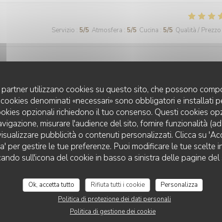
Servizio
:
5
/5
Atmosfera
:
5
/5
Cucina
:
5
/5
Qualità / Prezzo
uoi partner utilizzano cookies su questo sito, che possono compo
 I cookies denominati «necessari» sono obbligatori e installati 
Servizio
:
5
/5
Atmosfera
:
3
/5
Cucina
:
5
/5
Qualità / Prezzo
cookies opzionali richiedono il tuo consenso. Questi cookies o
avigazione, misurare l'audience del sito, fornire funzionalità (a
isualizzare pubblicità o contenuti personalizzati. Clicca su 'Acce
rix. Jamais déçue
za' per gestire le tue preferenze. Puoi modificare le tue scelte
cando sull'icona del cookie in basso a sinistra delle pagine del 
Ok, accetta tutto
Rifiuta tutti i cookie
Personalizza
Servizio
:
5
/5
Atmosfera
:
5
/5
Cucina
:
5
/5
Qualità / Prezzo
Politica di protezione dei dati personali
Politica di gestione dei cookie