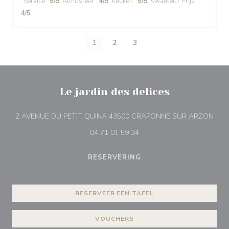
Service
:
5
/5
Atmosfeer
:
4
/5
Keuken
:
5
/5
Kwaliteit / Prijs
:
4
/5
1
2
3
Le jardin des delices
((op
2 AVENUE DU PETIT QUINA 43500 CRAPONNE SUR ARZON
04 71 01 59 34
RESERVERING
RESERVEER EEN TAFEL
VOUCHERS