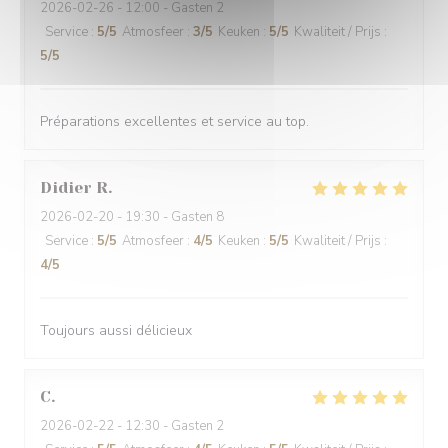
2026-02-26
- 12:00 - Gasten 2
Service
:
5
/5
Atmosfeer
:
3
/5
Keuken
:
5
/5
Kwaliteit / Prijs
:
5
/5
Préparations excellentes et service au top.
Didier
R
2026-02-20
- 19:30 - Gasten 8
Service
:
5
/5
Atmosfeer
:
4
/5
Keuken
:
5
/5
Kwaliteit / Prijs
:
4
/5
Toujours aussi délicieux
C
2026-02-22
- 12:30 - Gasten 2