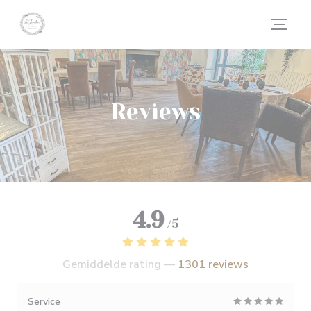
Cookies beheer paneel
Reviews
4.9
/5
Gemiddelde rating —
1301 reviews
Service