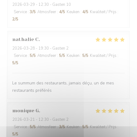
2026-03-29
- 12:30 - Gasten 10
Service
:
3
/5
Atmosfeer
:
4
/5
Keuken
:
4
/5
Kwaliteit / Prijs
:
2
/5
nathalie
C
2026-03-28
- 19:30 - Gasten 2
Service
:
5
/5
Atmosfeer
:
5
/5
Keuken
:
5
/5
Kwaliteit / Prijs
:
5
/5
Le summum des restaurants, jamais déçu, un de mes
restaurants préférés
monique
G
2026-03-21
- 12:30 - Gasten 2
Service
:
5
/5
Atmosfeer
:
3
/5
Keuken
:
5
/5
Kwaliteit / Prijs
:
5
/5