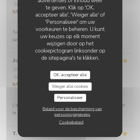
advertenties of inhoud weer
Service
:
5
/5
Atmosfeer
:
3
/5
Keuken
:
5
/5
Kwaliteit / Prijs
:
te geven. Klik op 'OK,
5
/5
accepteer alle', 'Weiger alle' of
'Personaliseer' om uw
voorkeuren te beheren. U kunt
Toujours un excellent accueil. Bon rapport qualité prix.
uw keuzes op elk moment
Jamais déçue
wijzigen door op het
cookiepictogram linksonder op
de sitepagina's te klikken.
Joseph
F
2026-03-05
- 12:00 - Gasten 4
OK, accepteer alle
Service
:
5
/5
Atmosfeer
:
5
/5
Keuken
:
5
/5
Kwaliteit / Prijs
:
5
/5
Weiger alle cookies
Personaliseer
L'excellence est toujours au rendez-vous. Les saveurs et
Beleid voor de bescherming van
le service sont parfaits
persoonsgegevens
Cookiebeleid
T