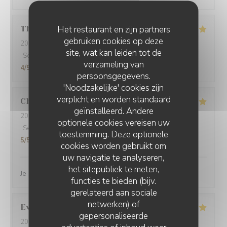
Het restaurant en zijn partners
Thibaut
M
gebruiken cookies op deze
2026-03-14
- 20:00 - Gasten 4
site, wat kan leiden tot de
Service
:
5
/5
Atmosfeer
:
5
/5
Keuken
:
4
/5
Kwaliteit / Prijs
:
verzameling van
4
/5
persoonsgegevens.
'Noodzakelijke' cookies zijn
verplicht en worden standaard
Charlene
V
geïnstalleerd. Andere
2026-03-05
- 12:00 - Gasten 2
optionele cookies vereisen uw
Service
:
5
/5
Atmosfeer
:
5
/5
Keuken
:
5
/5
Kwaliteit / Prijs
:
toestemming. Deze optionele
5
/5
cookies worden gebruikt om
uw navigatie te analyseren,
het sitepubliek te meten,
Je recommande vivement ce restaurant
functies te bieden (bijv.
gerelateerd aan sociale
netwerken) of
Evelyne
M
gepersonaliseerde
2026-03-01
- 12:30 - Gasten 2