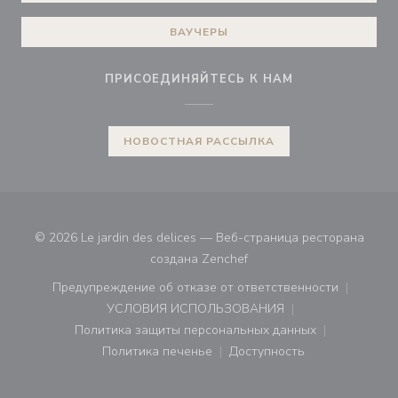
ВАУЧЕРЫ
ПРИСОЕДИНЯЙТЕСЬ К НАМ
НОВОСТНАЯ РАССЫЛКА
© 2026 Le jardin des delices — Веб-страница ресторана
((открывается в новом ок
создана
Zenchef
Предупреждение об отказе от ответственности
((открывается в новом окне))
УСЛОВИЯ ИСПОЛЬЗОВАНИЯ
((открывается в новом окне))
Политика защиты персональных данных
((открывается в новом окне))
Политика печенье
Доступность
((открывается в новом окне))
((открывается в новом