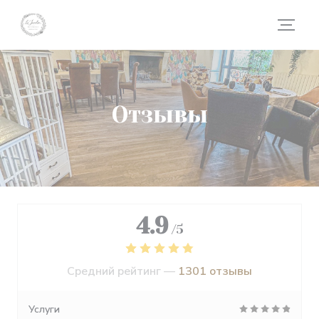
Панель управления cookies
Отзывы
4.9
/5
Средний рейтинг —
1301 отзывы
Услуги