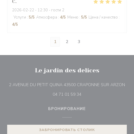
C
2026-02-22
- 12:30 - гости 2
Услуги
:
5
/5
Атмосфера
:
4
/5
Меню
:
5
/5
Цена / качество
:
4
/5
1
2
3
Le jardin des delices
((от
2 AVENUE DU PETIT QUINA 43500 CRAPONNE SUR ARZON
04 71 01 59 34
БРОНИРОВАНИЕ
ЗАБРОНИРОВАТЬ СТОЛИК