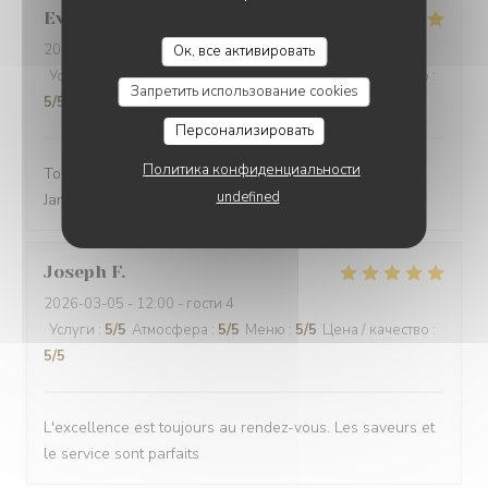
Evelyne
M
2026-03-01
- 12:30 - гости 2
Ок, все активировать
Услуги
:
5
/5
Атмосфера
:
3
/5
Меню
:
5
/5
Цена / качество
:
Запретить использование cookies
5
/5
Персонализировать
Политика конфиденциальности
Toujours un excellent accueil. Bon rapport qualité prix.
undefined
Jamais déçue
Joseph
F
2026-03-05
- 12:00 - гости 4
Услуги
:
5
/5
Атмосфера
:
5
/5
Меню
:
5
/5
Цена / качество
:
5
/5
L'excellence est toujours au rendez-vous. Les saveurs et
le service sont parfaits