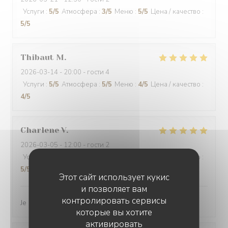
Услуги
:
5
/5
Атмосфера
:
3
/5
Меню
:
5
/5
Цена / качество
:
5
/5
Thibaut
M
2026-03-14
- 20:00 - гости 4
Услуги
:
5
/5
Атмосфера
:
5
/5
Меню
:
4
/5
Цена / качество
:
4
/5
Charlene
V
2026-03-05
- 12:00 - гости 2
Услуги
:
5
/5
Атмосфера
:
5
/5
Меню
:
5
/5
Цена / качество
:
5
/5
Этот сайт использует кукис
и позволяет вам
контролировать сервисы
Je recommande vivement ce restaurant
которые вы хотите
активировать