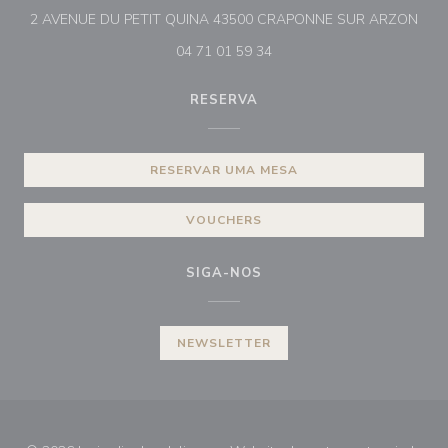
((ab
2 AVENUE DU PETIT QUINA 43500 CRAPONNE SUR ARZON
04 71 01 59 34
RESERVA
RESERVAR UMA MESA
VOUCHERS
SIGA-NOS
NEWSLETTER