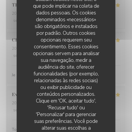
Thibaut
M
que pode implicar na coleta de
dados pessoais. Os cookies
2026-03-14
- 20:00 - guests 4
denominados «necessários»
service
:
5
/5
ambience
:
5
/5
menu
:
4
/5
quality_price
:
4
/5
são obrigatórios e instalados
por padrão. Outros cookies
opcionais requerem seu
Charlene
V
consentimento. Esses cookies
2026-03-05
- 12:00 - guests 2
opcionais servem para analisar
service
:
5
/5
ambience
:
5
/5
menu
:
5
/5
quality_price
:
5
/5
sua navegação, medir a
audiência do site, oferecer
funcionalidades (por exemplo,
Je recommande vivement ce restaurant
relacionadas às redes sociais)
ou exibir publicidade ou
conteúdos personalizados.
Evelyne
M
Clique em 'OK, aceitar tudo',
2026-03-01
- 12:30 - guests 2
'Recusar tudo' ou
service
:
5
/5
ambience
:
3
/5
menu
:
5
/5
quality_price
:
5
/5
'Personalizar' para gerenciar
suas preferências. Você pode
alterar suas escolhas a
Toujours un excellent accueil. Bon rapport qualité prix.