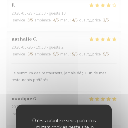
F
2026-03-29
- 12:30 - guests 10
service
:
3
/5
ambience
:
4
/5
menu
:
4
/5
quality_price
:
2
/5
nathalie
C
2026-03-28
- 19:30 - guests 2
service
:
5
/5
ambience
:
5
/5
menu
:
5
/5
quality_price
:
5
/5
Le summum des restaurants, jamais déçu, un de mes
restaurants préférés
monique
G
2026-03-21
- 12:30 - guests 2
service
:
5
/5
ambience
:
3
/5
menu
:
5
/5
quality_price
:
5
/5
O restaurante e seus parceiros
utilizam cookies neste site, o