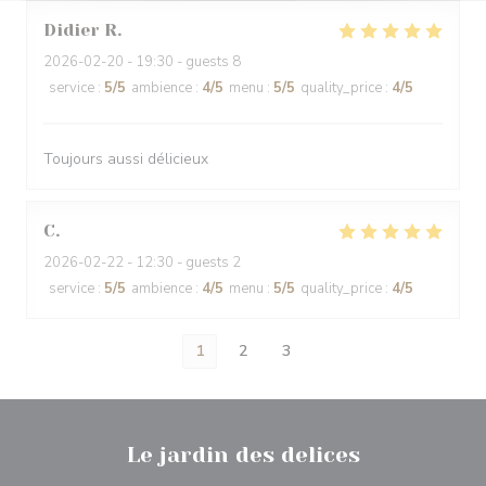
Didier
R
2026-02-20
- 19:30 - guests 8
service
:
5
/5
ambience
:
4
/5
menu
:
5
/5
quality_price
:
4
/5
Toujours aussi délicieux
C
2026-02-22
- 12:30 - guests 2
service
:
5
/5
ambience
:
4
/5
menu
:
5
/5
quality_price
:
4
/5
1
2
3
Le jardin des delices