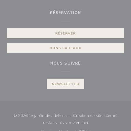
RÉSERVATION
RÉSERVER
BONS CADEAUX
NOUS SUIVRE
NEWSLETTER
© 2026 Le jardin des delices — Création de site internet
((ouvre une nouvelle fe
restaurant avec
Zenchef