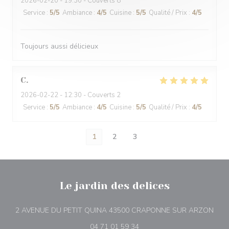
2026-02-20
- 19:30 - Couverts 8
Service
:
5
/5
Ambiance
:
4
/5
Cuisine
:
5
/5
Qualité / Prix
:
4
/5
Toujours aussi délicieux
C
2026-02-22
- 12:30 - Couverts 2
Service
:
5
/5
Ambiance
:
4
/5
Cuisine
:
5
/5
Qualité / Prix
:
4
/5
1
2
3
Le jardin des delices
((ou
2 AVENUE DU PETIT QUINA 43500 CRAPONNE SUR ARZON
04 71 01 59 34