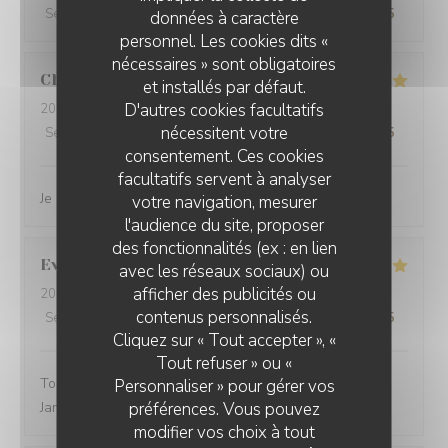
Service
:
5
/5
Ambiance
:
5
/5
Cuisine
:
4
/5
Qualité / Prix
:
4
/5
données à caractère
personnel. Les cookies dits «
nécessaires » sont obligatoires
Charlene
V
et installés par défaut.
D'autres cookies facultatifs
2026-03-05
- 12:00 - Couverts 2
nécessitent votre
Service
:
5
/5
Ambiance
:
5
/5
Cuisine
:
5
/5
Qualité / Prix
:
5
/5
consentement. Ces cookies
facultatifs servent à analyser
Je recommande vivement ce restaurant
votre navigation, mesurer
l'audience du site, proposer
des fonctionnalités (ex : en lien
Evelyne
M
avec les réseaux sociaux) ou
afficher des publicités ou
2026-03-01
- 12:30 - Couverts 2
contenus personnalisés.
Service
:
5
/5
Ambiance
:
3
/5
Cuisine
:
5
/5
Qualité / Prix
:
5
/5
Cliquez sur « Tout accepter », «
Tout refuser » ou «
Toujours un excellent accueil. Bon rapport qualité prix.
Personnaliser » pour gérer vos
préférences. Vous pouvez
Jamais déçue
modifier vos choix à tout