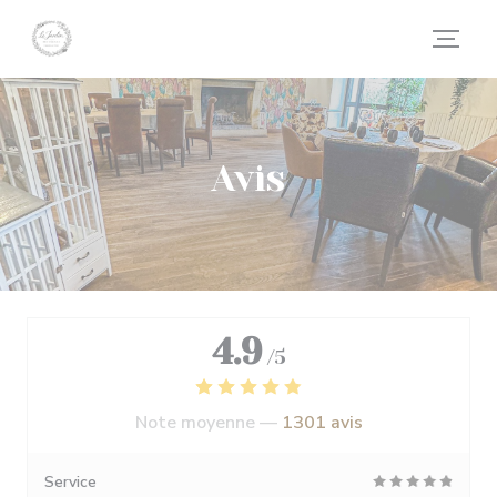
Personnalisation de vos choix en matière de cookies
Avis
4.9
/5
Note moyenne —
1301 avis
Service