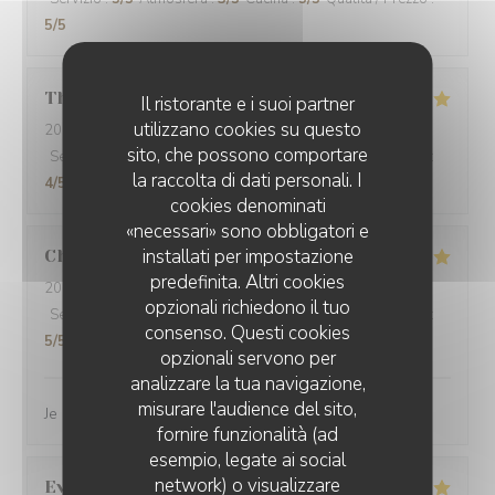
5
/5
Thibaut
M
Il ristorante e i suoi partner
utilizzano cookies su questo
2026-03-14
- 20:00 - Ospiti 4
sito, che possono comportare
Servizio
:
5
/5
Atmosfera
:
5
/5
Cucina
:
4
/5
Qualità / Prezzo
:
la raccolta di dati personali. I
4
/5
cookies denominati
«necessari» sono obbligatori e
installati per impostazione
Charlene
V
predefinita. Altri cookies
2026-03-05
- 12:00 - Ospiti 2
opzionali richiedono il tuo
Servizio
:
5
/5
Atmosfera
:
5
/5
Cucina
:
5
/5
Qualità / Prezzo
:
consenso. Questi cookies
5
/5
opzionali servono per
analizzare la tua navigazione,
misurare l'audience del sito,
Je recommande vivement ce restaurant
fornire funzionalità (ad
esempio, legate ai social
network) o visualizzare
Evelyne
M