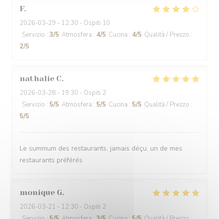
F
2026-03-29
- 12:30 - Ospiti 10
Servizio
:
3
/5
Atmosfera
:
4
/5
Cucina
:
4
/5
Qualità / Prezzo
:
2
/5
nathalie
C
2026-03-28
- 19:30 - Ospiti 2
Servizio
:
5
/5
Atmosfera
:
5
/5
Cucina
:
5
/5
Qualità / Prezzo
:
5
/5
Le summum des restaurants, jamais déçu, un de mes
restaurants préférés
monique
G
2026-03-21
- 12:30 - Ospiti 2
Servizio
:
5
/5
Atmosfera
:
3
/5
Cucina
:
5
/5
Qualità / Prezzo
: