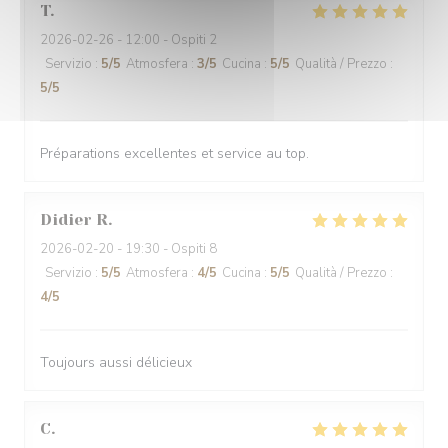
T
2026-02-26
- 12:00 - Ospiti 2
Servizio
:
5
/5
Atmosfera
:
3
/5
Cucina
:
5
/5
Qualità / Prezzo
:
5
/5
Préparations excellentes et service au top.
Didier
R
2026-02-20
- 19:30 - Ospiti 8
Servizio
:
5
/5
Atmosfera
:
4
/5
Cucina
:
5
/5
Qualità / Prezzo
:
4
/5
Toujours aussi délicieux
C