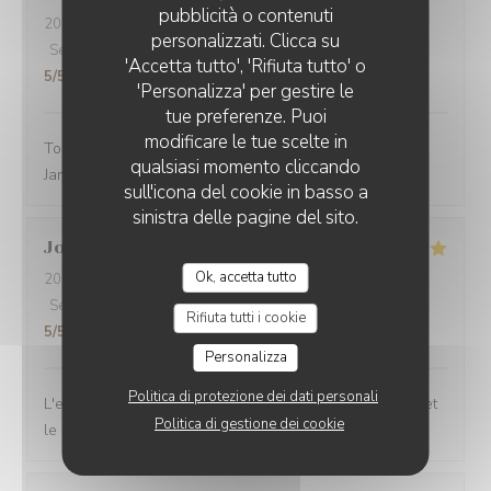
pubblicità o contenuti
2026-03-01
- 12:30 - Ospiti 2
personalizzati. Clicca su
Servizio
:
5
/5
Atmosfera
:
3
/5
Cucina
:
5
/5
Qualità / Prezzo
:
'Accetta tutto', 'Rifiuta tutto' o
5
/5
'Personalizza' per gestire le
tue preferenze. Puoi
modificare le tue scelte in
Toujours un excellent accueil. Bon rapport qualité prix.
qualsiasi momento cliccando
Jamais déçue
sull'icona del cookie in basso a
sinistra delle pagine del sito.
Joseph
F
Ok, accetta tutto
2026-03-05
- 12:00 - Ospiti 4
Servizio
:
5
/5
Atmosfera
:
5
/5
Cucina
:
5
/5
Qualità / Prezzo
:
Rifiuta tutti i cookie
5
/5
Personalizza
Politica di protezione dei dati personali
L'excellence est toujours au rendez-vous. Les saveurs et
Politica di gestione dei cookie
le service sont parfaits