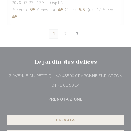
2026-02-22
- 12:30 - Ospiti 2
Servizio
:
5
/5
Atmosfera
:
4
/5
Cucina
:
5
/5
Qualità / Prezzo
:
4
/5
1
2
3
Le jardin des delices
((apr
2 AVENUE DU PETIT QUINA 43500 CRAPONNE SUR ARZON
04 71 01 59 34
PRENOTAZIONE
PRENOTA