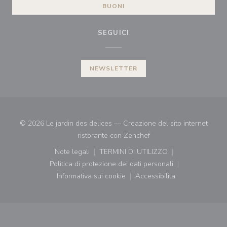
BUONI
SEGUICI
NEWSLETTER
© 2026 Le jardin des delices — Creazione del sito internet
((apre una nuova finestr
ristorante con
Zenchef
Note legali
TERMINI DI UTILIZZO
((apre una nuova finestra))
((apre una nuova finestra))
Politica di protezione dei dati personali
((apre una nuova finestra))
Informativa sui cookie
Accessibilita
((apre una nuova finestra))
((apre una nuova finest