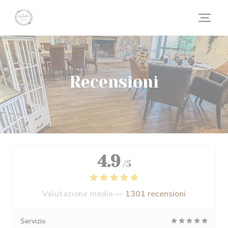
Personalizzazione delle tue scelte sui cookie
Recensioni
4.9
/5
Valutazione media —
1301 recensioni
Servizio