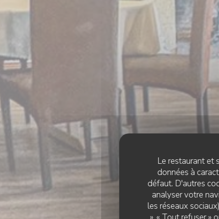
Le restaurant et s
données à caractè
défaut. D'autres coo
analyser votre navi
les réseaux sociaux)
CUISI
», « Tout refuser »