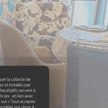
quer la collecte de
s et installés par
facultatifs servent à
s (ex : en lien avec
z sur « Tout accepter
 ARZON
modifier vos choix à