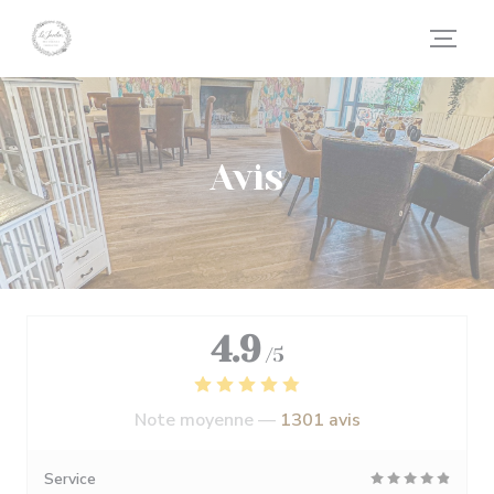
Personnalisation de vos choix en matière de cookies
Avis
4.9
/5
Note moyenne —
1301 avis
Service