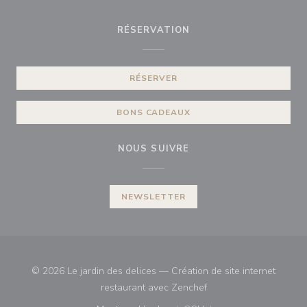
RÉSERVATION
RÉSERVER
BONS CADEAUX
NOUS SUIVRE
NEWSLETTER
© 2026 Le jardin des delices — Création de site internet
((ouvre une nouvelle fe
restaurant avec
Zenchef