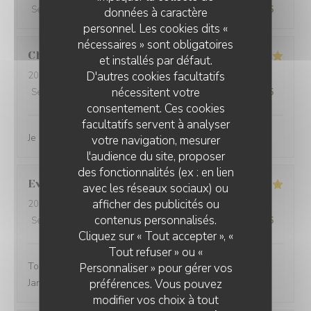
Service
:
5
/5
Ambiance
:
5
/5
Cuisine
:
4
/5
Qualité / Prix
:
4
/5
données à caractère
personnel. Les cookies dits «
nécessaires » sont obligatoires
Charlene
V
et installés par défaut.
D'autres cookies facultatifs
2026-03-05
- 12:00 - Couverts 2
nécessitent votre
Service
:
5
/5
Ambiance
:
5
/5
Cuisine
:
5
/5
Qualité / Prix
:
5
/5
consentement. Ces cookies
facultatifs servent à analyser
Je recommande vivement ce restaurant
votre navigation, mesurer
l'audience du site, proposer
des fonctionnalités (ex : en lien
Evelyne
M
avec les réseaux sociaux) ou
afficher des publicités ou
2026-03-01
- 12:30 - Couverts 2
contenus personnalisés.
Service
:
5
/5
Ambiance
:
3
/5
Cuisine
:
5
/5
Qualité / Prix
:
5
/5
Cliquez sur « Tout accepter », «
Tout refuser » ou «
Toujours un excellent accueil. Bon rapport qualité prix.
Personnaliser » pour gérer vos
préférences. Vous pouvez
Jamais déçue
modifier vos choix à tout