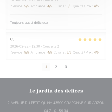
2026-02-20
- 19:30 - Couverts 8
Service
:
5
/5
Ambiance
:
4
/5
Cuisine
:
5
/5
Qualité / Prix
:
4
/5
Toujours aussi délicieux
C
2026-02-22
- 12:30 - Couverts 2
Service
:
5
/5
Ambiance
:
4
/5
Cuisine
:
5
/5
Qualité / Prix
:
4
/5
1
2
3
Le jardin des delices
((ou
2 AVENUE DU PETIT QUINA 43500 CRAPONNE SUR ARZON
04 71 01 59 34