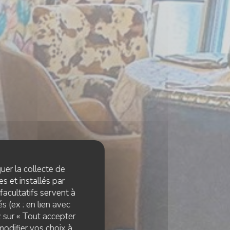
quer la collecte de
s et installés par
facultatifs servent à
s (ex : en lien avec
z sur « Tout accepter
 ARZON
modifier vos choix à