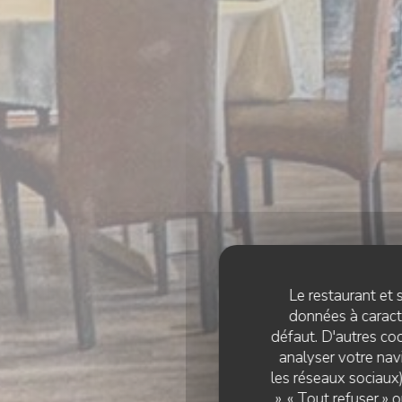
Le restaurant et s
données à caractè
défaut. D'autres coo
analyser votre navi
les réseaux sociaux)
CUISI
», « Tout refuser »