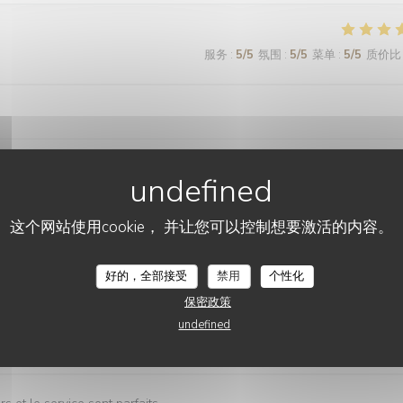
服务
:
5
/5
氛围
:
5
/5
菜单
:
5
/5
质价比
服务
:
5
/5
氛围
:
3
/5
菜单
:
5
/5
质价比
这个网站使用cookie， 并让您可以控制想要激活的内容。
rix. Jamais déçue
好的，全部接受
禁用
个性化
保密政策
undefined
服务
:
5
/5
氛围
:
5
/5
菜单
:
5
/5
质价比