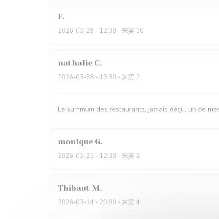
F
2026-03-29
- 12:30 - 来宾 10
nathalie
C
2026-03-28
- 19:30 - 来宾 2
Le summum des restaurants, jamais déçu, un de mes
monique
G
2026-03-21
- 12:30 - 来宾 2
Thibaut
M
2026-03-14
- 20:00 - 来宾 4