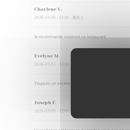
Charlene
V
2026-03-05
- 12:00 - 来宾 2
Je recommande vivement ce restaurant
Evelyne
M
2026-03-01
- 12:30 - 来宾 2
Toujours un excellent accueil. Bon rapport qualité p
Joseph
F
2026-03-05
- 12:00 - 来宾 4