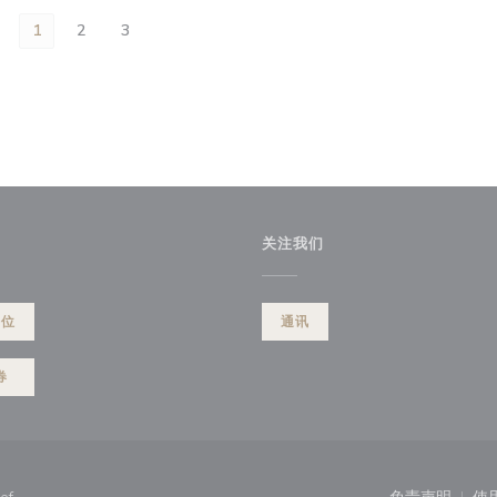
1
2
3
关注我们
餐位
通讯
券
((在新窗口中打开))