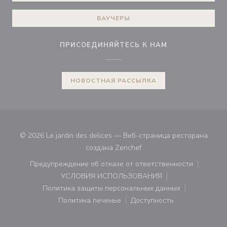
ВАУЧЕРЫ
ПРИСОЕДИНЯЙТЕСЬ К НАМ
НОВОСТНАЯ РАССЫЛКА
© 2026 Le jardin des delices — Веб-страница ресторана
((открывается в новом ок
создана
Zenchef
Предупреждение об отказе от ответственности
((открывается в новом окне))
УСЛОВИЯ ИСПОЛЬЗОВАНИЯ
((открывается в новом окне))
Политика защиты персональных данных
((открывается в новом окне))
Политика печенье
Доступность
((открывается в новом окне))
((открывается в новом