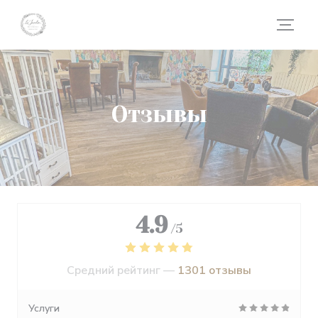
Панель управления cookies
Отзывы
4.9
/5
Средний рейтинг —
1301 отзывы
Услуги