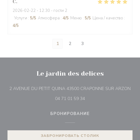
C
2026-02-22
- 12:30 - гости 2
Услуги
:
5
/5
Атмосфера
:
4
/5
Меню
:
5
/5
Цена / качество
:
4
/5
1
2
3
Le jardin des delices
((от
2 AVENUE DU PETIT QUINA 43500 CRAPONNE SUR ARZON
04 71 01 59 34
БРОНИРОВАНИЕ
ЗАБРОНИРОВАТЬ СТОЛИК