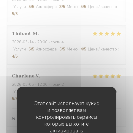
Услуги
:
5
/5
Атмосфера
:
3
/5
Меню
:
5
/5
Цена / качество
:
5
/5
Thibaut
M
2026-03-14
- 20:00 - гости 4
Услуги
:
5
/5
Атмосфера
:
5
/5
Меню
:
4
/5
Цена / качество
:
4
/5
Charlene
V
2026-03-05
- 12:00 - гости 2
Услуги
:
5
/5
Атмосфера
:
5
/5
Меню
:
5
/5
Цена / качество
:
5
/5
Этот сайт использует кукис
и позволяет вам
контролировать сервисы
Je recommande vivement ce restaurant
которые вы хотите
активировать