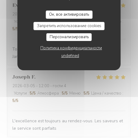
Evelyne
M
2026-03-01
- 12:30 - гости 2
Ок, все активировать
Услуги
:
5
/5
Атмосфера
:
3
/5
Меню
:
5
/5
Цена / качество
:
Запретить использование cookies
5
/5
Персонализировать
Политика конфиденциальности
Toujours un excellent accueil. Bon rapport qualité prix.
undefined
Jamais déçue
Joseph
F
2026-03-05
- 12:00 - гости 4
Услуги
:
5
/5
Атмосфера
:
5
/5
Меню
:
5
/5
Цена / качество
:
5
/5
L'excellence est toujours au rendez-vous. Les saveurs et
le service sont parfaits