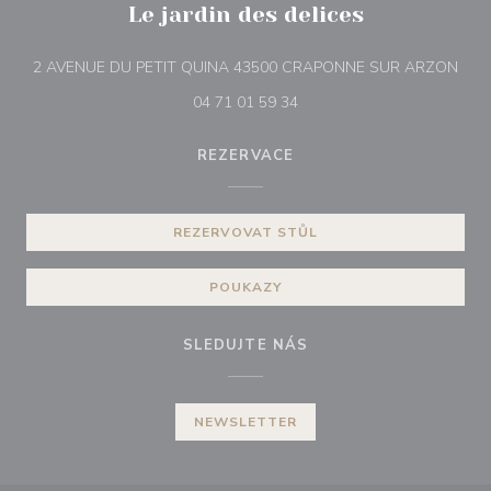
Le jardin des delices
((ot
2 AVENUE DU PETIT QUINA 43500 CRAPONNE SUR ARZON
04 71 01 59 34
REZERVACE
REZERVOVAT STŮL
POUKAZY
SLEDUJTE NÁS
NEWSLETTER