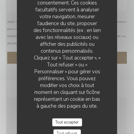
consentement. Ces cookies
facultatifs servent à analyser
votre navigation, mesurer
Selon l'article L.223-2 du code de la consommation, il est rappelé que le consommateur
l'audience du site, proposer
des fonctionnalités (ex : en lien
peut user de son droit à s'inscrire sur la liste d'opposition au démarchage
avec les réseaux sociaux) ou
téléphonique Bloctel :
bloctel.gouv.fr
. Pour plus d'informations sur le traitement de vos
afficher des publicités ou
données, consultez notre
politique de confidentialité
.
contenus personnalisés.
Cliquez sur « Tout accepter », «
Tout refuser » ou «
Personnaliser » pour gérer vos
préférences. Vous pouvez
modifier vos choix à tout
moment en cliquant sur l'icône
représentant un cookie en bas
à gauche des pages du site.
INFOS PRATIQUES
Tout accepter
CUISINE
Tout refuser