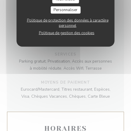
Semi-Gastronomique, Cuisine Moderne,
Personnaliser
Traditionnel
Politique de protection des données à caractère
personnel
TYPE DE RESTAURANT
Politique de gestion des cookies
Cuisine moderne et bistrot authentique,
Bistronomie
SERVICES
Parking gratuit, Privatisation, Accès aux personnes
à mobilité réduite, Accès Wifi, Terrasse
MOYENS DE PAIEMENT
Eurocard/Mastercard, Titres restaurant, Espèces,
Visa, Chèques Vacances, Chèques, Carte Bleue
HORAIRES