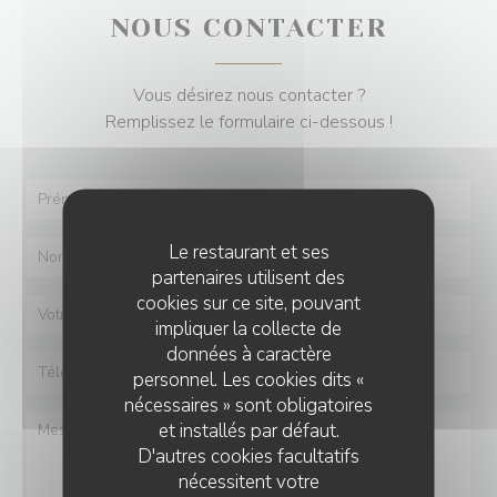
NOUS CONTACTER
Vous désirez nous contacter ?
Remplissez le formulaire ci-dessous !
Le restaurant et ses
partenaires utilisent des
cookies sur ce site, pouvant
impliquer la collecte de
données à caractère
personnel. Les cookies dits «
nécessaires » sont obligatoires
et installés par défaut.
D'autres cookies facultatifs
nécessitent votre