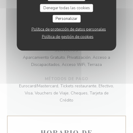
Denegar todas las cookies
COCINA
Semi - Gastronomica, Cocina moderna, tradicional
Personalizar
Política de protección de datos personales
TIPO DE NEGOCIO
Cocina moderna y "bistrot" auténtico, Bistronomia
Política de gestión de cookies
SERVICIOS
Aparcamiento Gratuito, Privatización, Acceso a
Discapacitados, Acceso WiFi, Terraza
MÉTODOS DE PAGO
Eurocard/Mastercard, Tickets restaurante, Efectivo,
Visa, Vouchers de Viaje, Cheques, Tarjeta de
Crédito
HORARIO DE