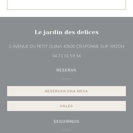
Le jardin des delices
((ab
2 AVENUE DU PETIT QUINA 43500 CRAPONNE SUR ARZON
04 71 01 59 34
RESERVA
RESERVAR UNA MESA
VALES
SEGUIRNOS