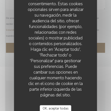
consentimiento. Estas cookies
opcionales sirven para analizar
su navegación, medir la
De acuerdo con la normativa de protección de datos, puede ejercer su derecho a no
audiencia del sitio, ofrecer
recibir comunicaciones comerciales inscribiéndose en la Lista Robinson:
funcionalidades (por ejemplo,
listarobinson.es
. Para más información sobre el tratamiento de sus datos, consulte
relacionadas con redes
nuestra
política de privacidad
.
sociales) o mostrar publicidad
o contenidos personalizados.
Haga clic en 'Aceptar todo',
'Rechazar todo' o
'Personalizar' para gestionar
sus preferencias. Puede
cambiar sus opciones en
cualquier momento haciendo
clic en el icono de cookie en la
parte inferior izquierda de las
INFORMACIÓN
páginas del sitio.
GENERAL
OK, aceptar todas