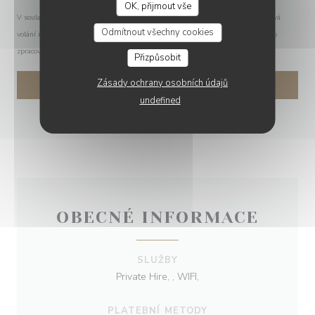
OK, přijmout vše
V souladu se zákonem o ochraně spotřebitele máte právo odmítnout marketingová
Odmítnout všechny cookies
volání registrací v Robinsonově seznamu:
robinsonseznam.cz
. Pro více informací o
zpracování vašich údajů si přečtěte naše
zásady ochrany osobních údajů
.
Přizpůsobit
Zásady ochrany osobních údajů
undefined
OBECNÉ INFORMACE
SLUŽBY
Private Hire, , WIFI,
PLATEBNÍ METODY