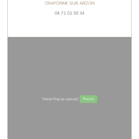
((otevře se v novém o
CRAPONNE SUR ARZON
04 71 01 59 34
Waze Map je vypnutý.
Povolit