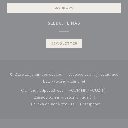
POUKAZY
SLEDUJTE NÁS
NEWSLETTER
© 2026 Le jardin des delices — Webové stránky restaurace
((otevře se v novém okn
byly vytvořeny
Zenchef
Odmítnutí odpovědnosti
PODMÍNKY POUŽITÍ
((otevře se v novém okně))
((otevře se v novém o
Zásady ochrany osobních údajů
((otevře se v novém okně))
Politika ohledně cookies
Pristupnost
((otevře se v novém okně))
((otevře se v novém o