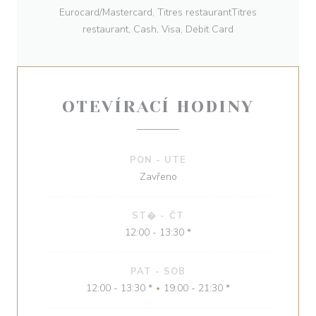
Eurocard/Mastercard, Titres restaurantTitres
restaurant, Cash, Visa, Debit Card
OTEVÍRACÍ HODINY
PON
-
UTE
Zavřeno
ST�
-
ČT
12:00 - 13:30 *
PAT
-
SOB
12:00 - 13:30 *
19:00 - 21:30 *
•