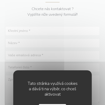
Chcete nás kontaktovat ?
Vyplňte níže uvedený formulář!
Tato stránka využívá cookies
a dává ti na výběr, co chceš
aktivovat