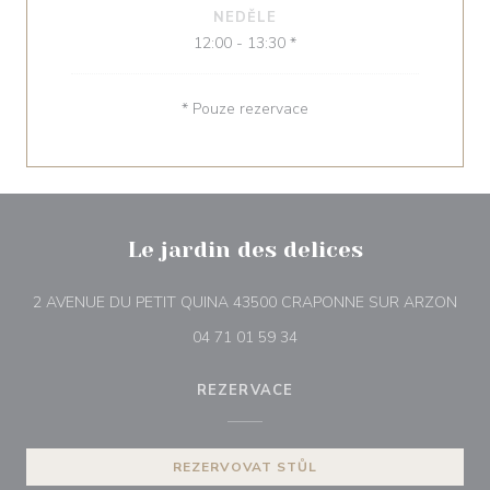
NEDĚLE
12:00 - 13:30 *
* Pouze rezervace
Le jardin des delices
((ot
2 AVENUE DU PETIT QUINA 43500 CRAPONNE SUR ARZON
04 71 01 59 34
REZERVACE
REZERVOVAT STŮL